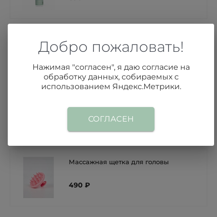
Масло для волос «Стимулирование
Добро пожаловать!
роста»
530 ₽
Нажимая "согласен", я даю согласие на
обработку данных, собираемых с
использованием Яндекс.Метрики.
Тюрбан для сушки волос
СОГЛАСЕН
750 ₽
Массажная щетка для головы
490 ₽