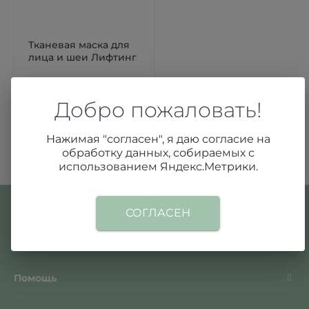
Тканевая маска для
лица и шеи Лифтинг
380 ₽
Добро пожаловать!
В КОРЗИНУ
Нажимая "согласен", я даю согласие на
обработку данных, собираемых с
использованием Яндекс.Метрики.
СОГЛАСЕН
О компании
Помощь