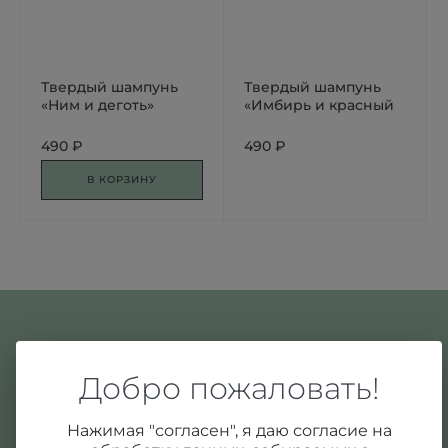
Твердый шампунь
Твердый шампунь
«Ним и деготь»
«Имбирь и красный
перец»
490 ₽
490 ₽
В КОРЗИНУ
О компании
Добро пожаловать!
Помощь
Нажимая "согласен", я даю согласие на