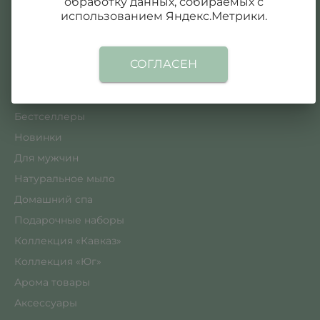
обработку данных, собираемых с
использованием Яндекс.Метрики.
Каталог
Для лица
СОГЛАСЕН
Для тела
Для волос
Бестселлеры
Новинки
Для мужчин
Натуральное мыло
Домашний спа
Подарочные наборы
Коллекция «Кавказ»
Коллекция «Юг»
Арома товары
Аксессуары