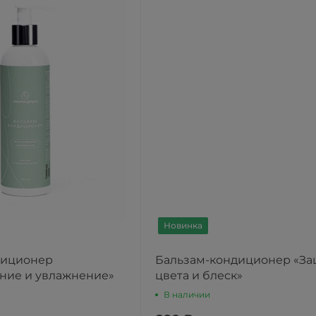
Новинка
диционер
Бальзам-кондиционер «За
ние и увлажнение»
цвета и блеск»
В наличии