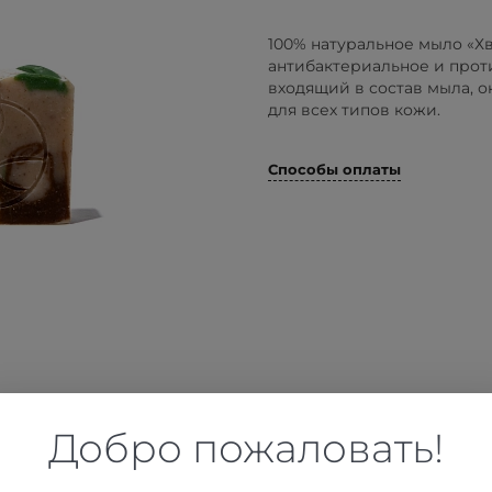
100% натуральное мыло «Хв
антибактериальное и прот
входящий в состав мыла, 
для всех типов кожи.
Способы оплаты
Добро пожаловать!
Как применять