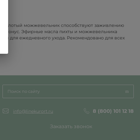
 и молотый можжевельник способствуют заживлению
ее тонус. Эфирные масла пихты и можжевельника
вом для ежедневного ухода. Рекомендовано для всех
8 (800) 101 12 18
info@linekurort.ru
Заказать звонок