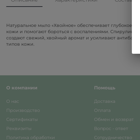
Натуральное мыло «Хвойное» обеспечивает глубокое о
кожи и помогают бороться с воспалениями. Спирулина
создают свежий, хвойный аромат и усиливают антибакте
типов кожи.
О компании
Помощь
О нас
Доставка
Производство
Оплата
Сертификаты
Обмен и возврат
Реквизиты
Вопрос - ответ
Политика обработки
Сотрудничество