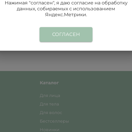
Нажимая "согласен", я даю согласие на обработку
данных, собираемых с использованием
Яндекс.Метрики.
чищение и выраженный антисептический эффект. Мацерат
 и какао насыщают кожу микроэлементами и поддерживают 
СОГЛАСЕН
риальные свойства мыла, делая его универсальным средст
Каталог
Для лица
Для тела
Для волос
Бестселлеры
Новинки