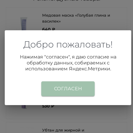
Медовая маска «Голубая глина и
василек»
640 ₽
Добро пожаловать!
Спонж для умывания «Экстракт
Нажимая "согласен", я даю согласие на
зеленого чая»
обработку данных, собираемых с
450 ₽
использованием Яндекс.Метрики.
СОГЛАСЕН
Гидрофильное масло «Лаванда»
530 ₽
Убтан для жирной и