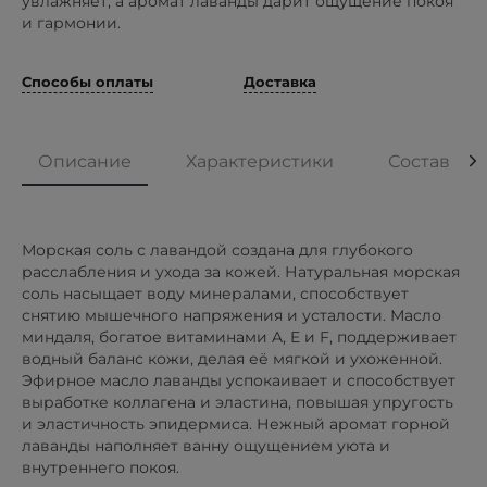
увлажняет, а аромат лаванды дарит ощущение покоя
и гармонии.
Способы оплаты
Доставка
Описание
Характеристики
Состав
Морская соль с лавандой создана для глубокого
расслабления и ухода за кожей. Натуральная морская
соль насыщает воду минералами, способствует
снятию мышечного напряжения и усталости. Масло
миндаля, богатое витаминами A, E и F, поддерживает
водный баланс кожи, делая её мягкой и ухоженной.
Эфирное масло лаванды успокаивает и способствует
выработке коллагена и эластина, повышая упругость
и эластичность эпидермиса. Нежный аромат горной
лаванды наполняет ванну ощущением уюта и
внутреннего покоя.