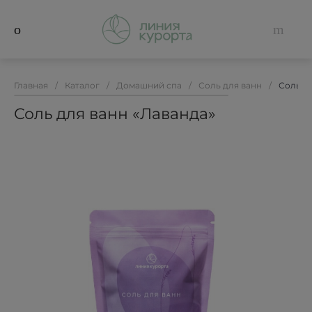
Главная
/
Каталог
/
Домашний спа
/
Соль для ванн
/
Соль д
Соль для ванн «Лаванда»