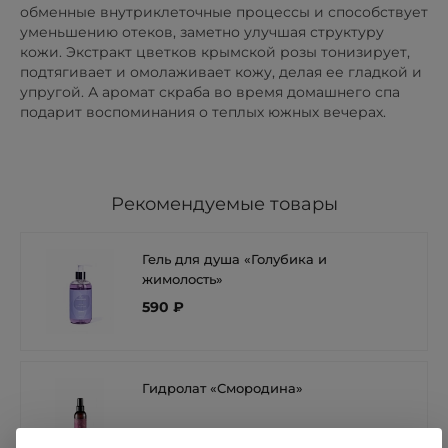
обменные внутриклеточные процессы и способствует
уменьшению отеков, заметно улучшая структуру
кожи. Экстракт цветков крымской розы тонизирует,
подтягивает и омолаживает кожу, делая ее гладкой и
упругой. А аромат скраба во время домашнего спа
подарит воспоминания о теплых южных вечерах.
Рекомендуемые товары
Гель для душа «Голубика и
жимолость»
590 ₽
Гидролат «Смородина»
490 ₽