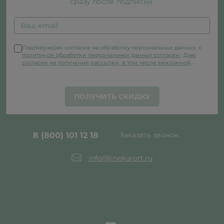
сразу после подписки.
Подтверждаю согласие на обработку персональных данных, с
политикой обработки персональных данных согласен
.
Даю
согласие на получение рассылки, в том числе рекламной
.
ПОЛУЧИТЬ СКИДКУ
8 (800) 101 12 18
Заказать звонок
info@linekurort.ru