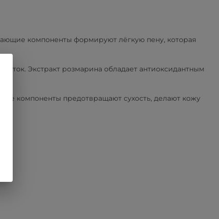
щающие компоненты формируют лёгкую пену, которая
клеток. Экстракт розмарина обладает антиоксидантным
ие компоненты предотвращают сухость, делают кожу