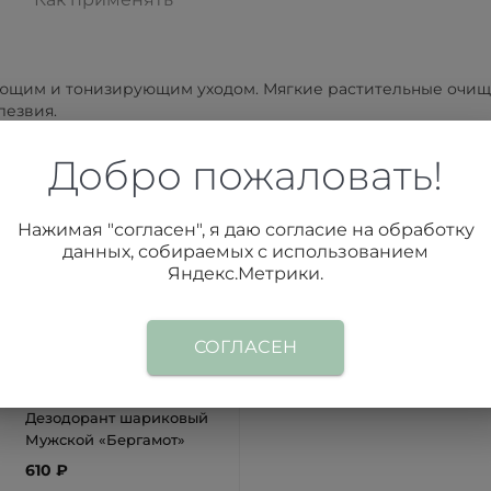
жающим и тонизирующим уходом. Мягкие растительные очи
лезвия.
еньшают раздражение и способствуют быстрому обновлению 
Добро пожаловать!
ддерживает её эластичность.
ает и повышает защитные функции эпидермиса. Увлажняющ
Нажимая "согласен", я даю согласие на обработку
щая ощущение комфорта и свежести после бритья.
данных, собираемых с использованием
Яндекс.Метрики.
Рекомендуемые товары
СОГЛАСЕН
Дезодорант шариковый
Мужской «Бергамот»
610 ₽