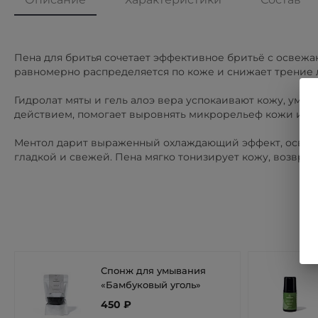
Пена для бритья сочетает эффективное бритьё с осве
равномерно распределяется по коже и снижает трение 
Гидролат мяты и гель алоэ вера успокаивают кожу, ум
действием, помогает выровнять микрорельеф кожи и по
Ментол дарит выраженный охлаждающий эффект, освеж
гладкой и свежей. Пена мягко тонизирует кожу, возвра
Спонж для умывания
«Бамбуковый уголь»
450 ₽